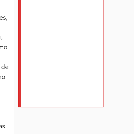
es,
su
omo
n de
mo
as