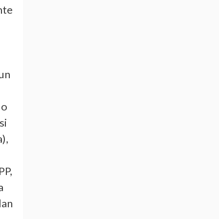
nte
 un
do
si
),
PP,
a
dan