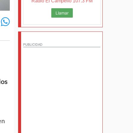
Radio El Campello 107.3 FM
Llamar
PUBLICIDAD
los
en