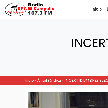
Inicio
INCER
Inicio
»
Ángel Sánchez
»
INCERTIDUMBRES ELEC