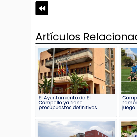
Navegación
de
Artículos Relacion
entradas
El Ayuntamiento de El
Comp
Campello ya tiene
tambi
presupuestos definitivos
juego