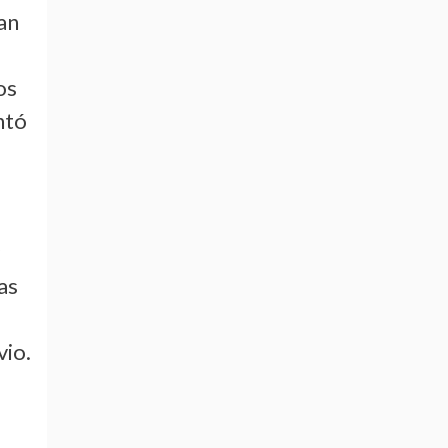
an
os
ntó
y
as
vio.