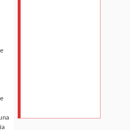
de
ce
 una
ía