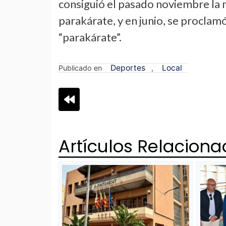
consiguió el pasado noviembre la
parakárate, y en junio, se procl
“parakárate”.
Deportes
Local
Publicado en
,
Navegación
de
Artículos Relacion
entradas