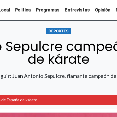
Local
Política
Programas
Entrevistas
Opinión
DEPORTES
o Sepulcre campe
de kárate
eguir: Juan Antonio Sepulcre, flamante campeón de
 de España de kárate