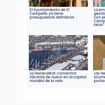
El Ayuntamiento de El
La emp
Campello ya tiene
gesti
presupuestos definitivos
con pi
Campe
inicio”
La Generalitat convertirá
Las h
Alicante de nuevo en la capital
acumu
mundial de la vela
punte