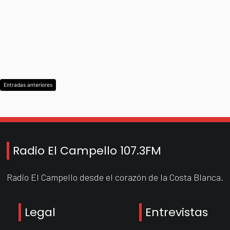
Navegación
Entradas anteriores
de
entradas
Radio El Campello 107.3FM
Radio El Campello desde el corazón de la Costa Blanca.
Legal
Entrevistas