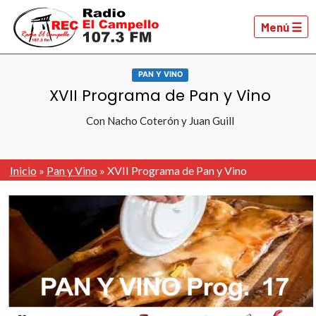
Menú ☰
PAN Y VINO
XVII Programa de Pan y Vino
Con Nacho Coterón y Juan Guill
Inicio
»
Pan y Vino
»
XVII Programa de Pan y Vino