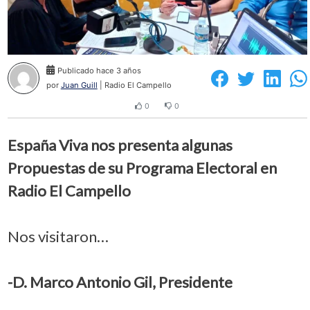
Publicado hace 3 años
por
Juan Guill
| Radio El Campello
0
0
España Viva nos presenta algunas
Propuestas de su Programa Electoral en
Radio El Campello
Nos visitaron…
-D. Marco Antonio Gil, Presidente