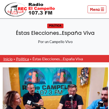
Menú ☰
POLÍTICA
Éstas Elecciones…España Viva
Por un Campello Vivo
Inicio
»
Política
»
Éstas Elecciones…España Viva