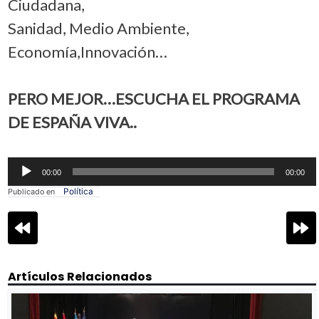
Ciudadana,
Sanidad, Medio Ambiente,
Economía,Innovación…
PERO MEJOR…ESCUCHA EL PROGRAMA
DE ESPAÑA VIVA..
Reproductor
00:00
00:00
de
audio
Política
Publicado en
Navegación
de
entradas
Artículos Relacionados