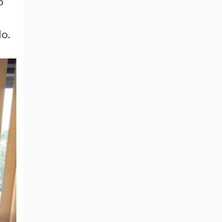
o
do.