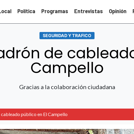
Local
Política
Programas
Entrevistas
Opinión
SEGURIDAD Y TRAFICO
adrón de cableado
Campello
Gracias a la colaboración ciudadana
 cableado público en El Campello