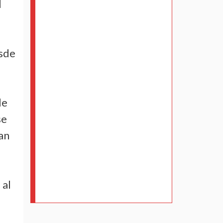
l
esde
de
se
an
 al