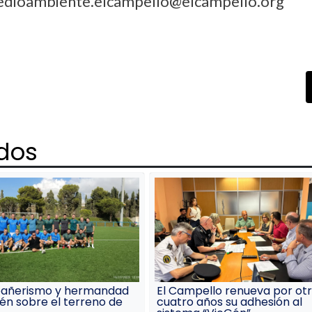
 medioambiente.elcampello@elcampello.org
ados
añerismo y hermandad
El Campello renueva por ot
én sobre el terreno de
cuatro años su adhesión al