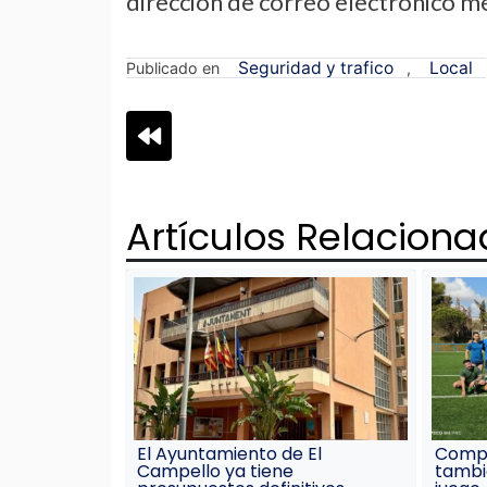
dirección de correo electrónico
Seguridad y trafico
Local
Publicado en
,
Navegación
de
Artículos Relacion
entradas
El Ayuntamiento de El
Comp
Campello ya tiene
tambi