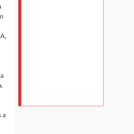
a
on
CA,
la
a.
s a