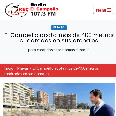
Menú ☰
PLAYAS
El Campello acota más de 400 metros
cuadrados en sus arenales
para crear dos ecosistemas dunares
Inicio
»
Playas
»
El Campello acota más de 400 metros
cuadrados en sus arenales