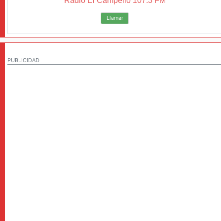
Radio El Campello 107.3 FM
Llamar
PUBLICIDAD