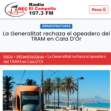
Menú ☰
INFRAESTRUCTURAS
La Generalitat rechaza el apeadero del
TRAM en Cala D’Or
Inicio
»
Infraestructuras
»
La Generalitat rechaza el apeadero
del TRAM en Cala D’Or