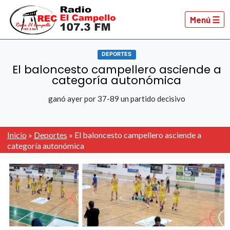
Menú ☰
DEPORTES
El baloncesto campellero asciende a
categoría autonómica
ganó ayer por 37-89 un partido decisivo
Inicio
»
Deportes
»
El baloncesto campellero asciende a
categoría autonómica