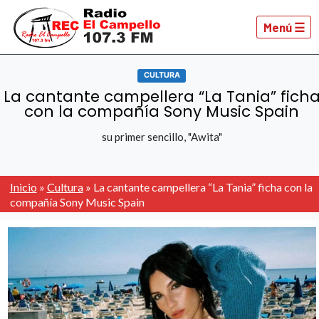
Menú ☰
CULTURA
La cantante campellera “La Tania” fich
con la compañía Sony Music Spain
su primer sencillo, "Awita"
Inicio
»
Cultura
»
La cantante campellera “La Tania” ficha con la
compañía Sony Music Spain