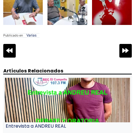
Varias
Publicado en
Navegación
de
entradas
Artículos Relacionados
Entrevista a ANDREU REAL