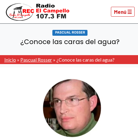
Menú ☰
PASCUAL ROSSER
¿Conoce las caras del agua?
Inicio
»
Pascual Rosser
»
¿Conoce las caras del agua?