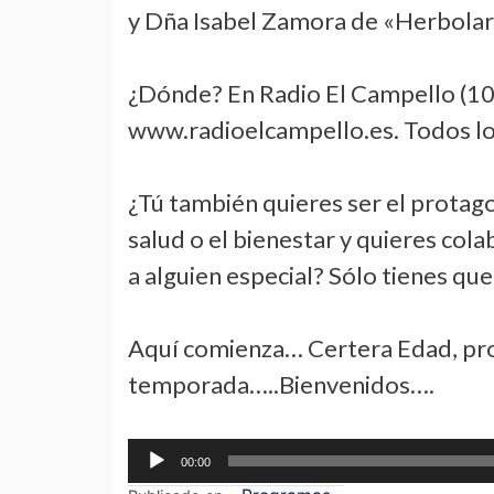
y Dña Isabel Zamora de «Herbolar
¿Dónde? En Radio El Campello (107.
www.radioelcampello.es. Todos lo
¿Tú también quieres ser el protag
salud o el bienestar y quieres col
a alguien especial? Sólo tienes qu
Aquí comienza… Certera Edad, pr
temporada…..Bienvenidos….
Reproductor
00:00
de