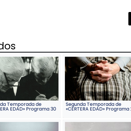
tecla
de
flech
arrib
para
aume
o
ados
dismi
el
volu
da Temporada de
Segunda Temporada de
ERA EDAD» Programa 30
«CERTERA EDAD» Programa 