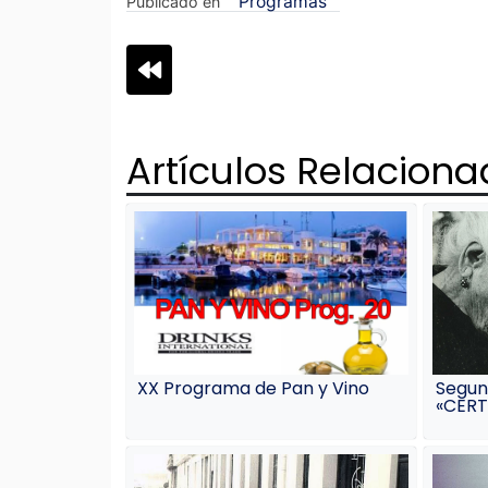
Programas
audio
Publicado en
Navegación
de
Artículos Relacion
entradas
XX Programa de Pan y Vino
Segun
«CERT