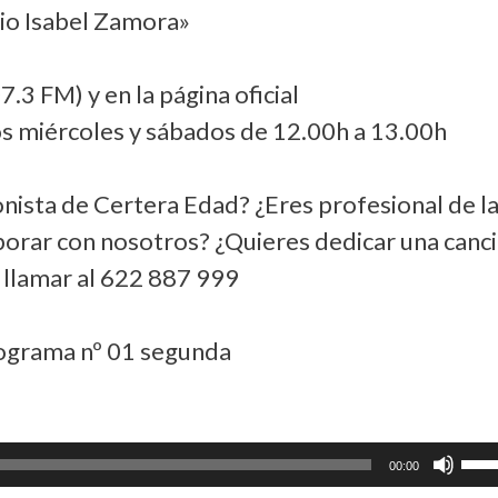
io Isabel Zamora»
3 FM) y en la página oficial
s miércoles y sábados de 12.00h a 13.00h
onista de Certera Edad? ¿Eres profesional de l
aborar con nosotros? ¿Quieres dedicar una canc
e llamar al 622 887 999
ograma nº 01 segunda
Utiliz
00:00
las