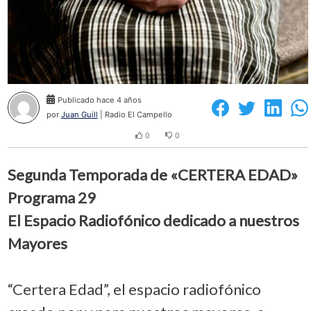
Publicado hace 4 años
por
Juan Guill
| Radio El Campello
0
0
Segunda Temporada de «CERTERA EDAD»
Programa 29
El Espacio Radiofónico dedicado a nuestros
Mayores
“Certera Edad”, el espacio radiofónico