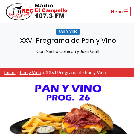
Menú ☰
PAN Y VINO
XXVI Programa de Pan y Vino
Con Nacho Coterón y Juan Guill
Inicio
»
Pan y Vino
»
XXVI Programa de Pan y Vino