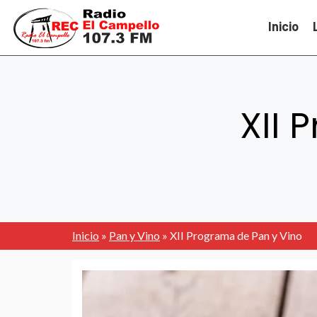
Inicio
XII 
Inicio
»
Pan y Vino
»
XII Programa de Pan y Vino