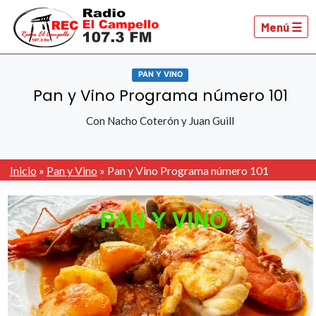
Menú ☰
PAN Y VINO
Pan y Vino Programa número 101
Con Nacho Coterón y Juan Guill
Inicio
»
Pan y Vino
»
Pan y Vino Programa número 101