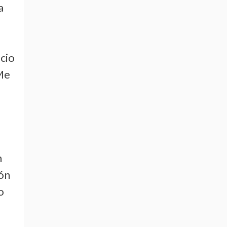
a
icio
 Me
n
ión
o