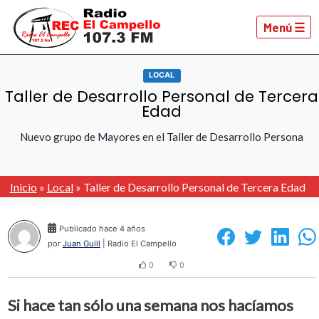
Menú ☰
LOCAL
Taller de Desarrollo Personal de Tercera
Edad
Nuevo grupo de Mayores en el Taller de Desarrollo Persona
Inicio
»
Local
»
Taller de Desarrollo Personal de Tercera Edad
Publicado hace 4 años
por
Juan Guill
| Radio El Campello
0
0
Si hace tan sólo una semana nos hacíamos