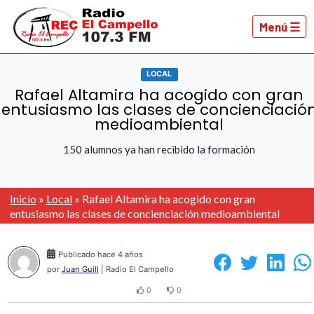
Menú ☰
LOCAL
Rafael Altamira ha acogido con gran
entusiasmo las clases de concienciació
medioambiental
150 alumnos ya han recibido la formación
Inicio
»
Local
»
Rafael Altamira ha acogido con gran
entusiasmo las clases de concienciación medioambiental
Publicado hace 4 años
por
Juan Guill
| Radio El Campello
0
0