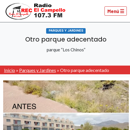
Menú ☰
PARQUES Y JARDINES
Otro parque adecentado
parque “Los Chinos”
Inicio
»
Parques y Jardines
»
Otro parque adecentado