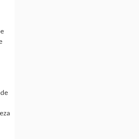
de
e
 de
ieza