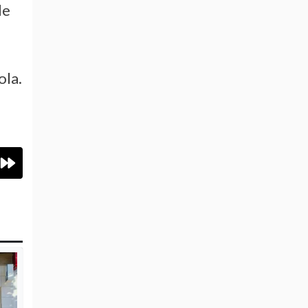
de
ola.