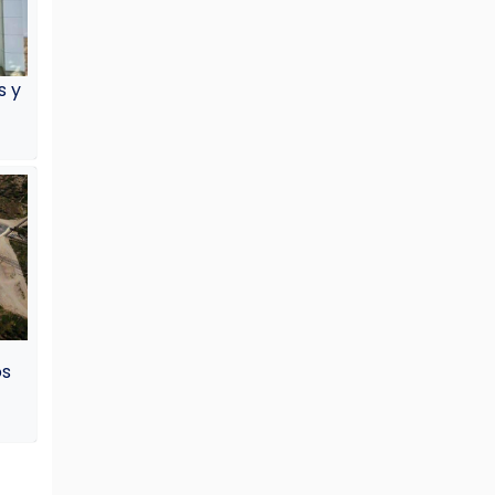
s y
os