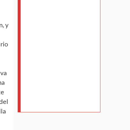
s
n, y
ario
eva
na
te
del
lla