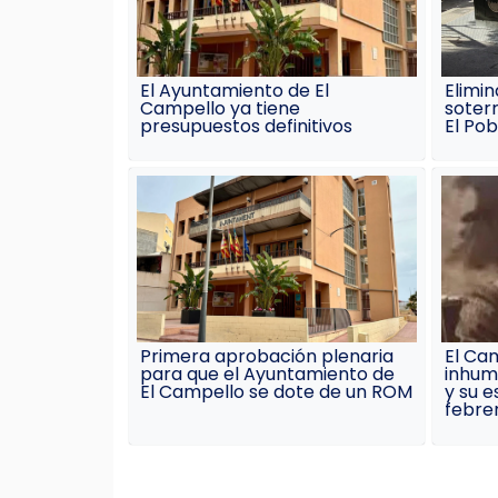
El Ayuntamiento de El
Elimin
Campello ya tiene
soterr
presupuestos definitivos
El Pob
Primera aprobación plenaria
El Ca
para que el Ayuntamiento de
inhum
El Campello se dote de un ROM
y su e
febre