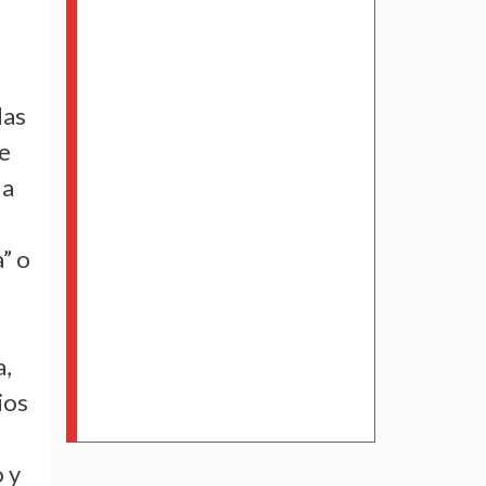
las
de
da
” o
a,
ios
 y