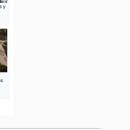
s y
os