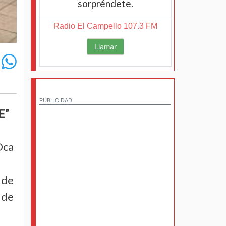
sorpréndete.
Radio El Campello 107.3 FM
Llamar
PUBLICIDAD
E”
Oca
 de
 de