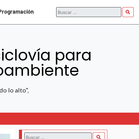
Programación
iclovía para
ioambiente
o lo alto”,