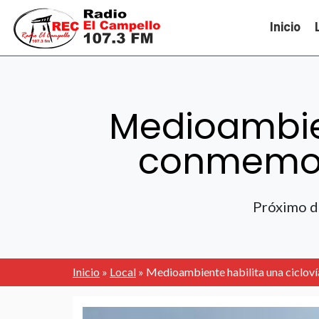
Inicio
Medioambien
conmemora
Próximo do
Inicio
»
Local
»
Medioambiente habilita una ciclov