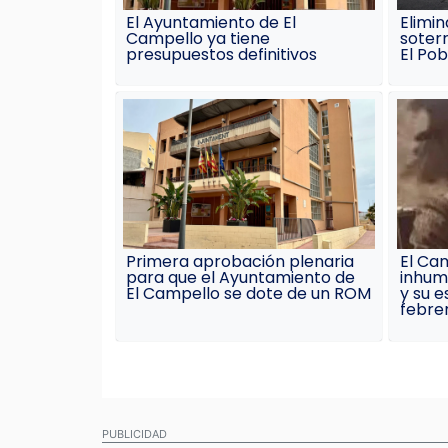
El Ayuntamiento de El
Elimin
Campello ya tiene
soterr
presupuestos definitivos
El Pob
Primera aprobación plenaria
El Ca
para que el Ayuntamiento de
inhum
El Campello se dote de un ROM
y su e
febre
PUBLICIDAD