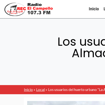
Inicio
Los usua
Almad
Inicio
»
Local
»
Los usuarios del huerto urbano “La 