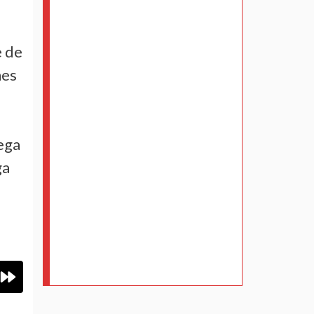
e de
nes
rega
ga