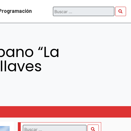
Programación
rbano “La
llaves