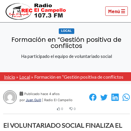
Menú ☰
LOCAL
Formación en “Gestión positiva de
conflictos
Ha participado el equipo de voluntariado social
Inicio
»
Local
»
Formación en “Gestión positiva de conflictos
Publicado hace 4 años
por
Juan Guill
| Radio El Campello
0
0
El VOLUNTARIADO SOCIAL FINALIZA EL