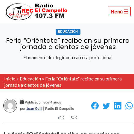
Menú ☰
EDUCACIÓN
Feria “Oriéntate” recibe en su primera
jornada a cientos de jóvenes
El momento de elegir una carrera profesional
Inicio
»
Educación
»
Feria “Oriéntate” recibe en su primera
jornada a cientos de jóvenes
Publicado hace 4 años
por
Juan Guill
| Radio El Campello
0
0