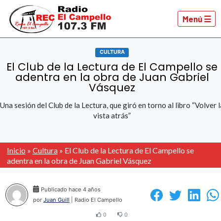
Menú ☰
CULTURA
El Club de la Lectura de El Campello se
adentra en la obra de Juan Gabriel
Vásquez
Una sesión del Club de la Lectura, que giró en torno al libro “Volver l
vista atrás”
Inicio
»
Cultura
»
El Club de la Lectura de El Campello se
adentra en la obra de Juan Gabriel Vásquez
Publicado hace 4 años
por
Juan Guill
| Radio El Campello
0
0