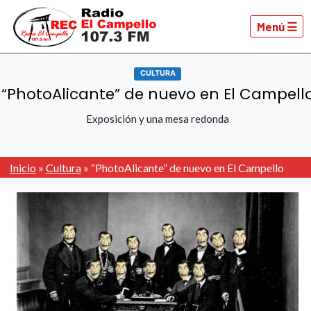
Menú ☰
CULTURA
“PhotoAlicante” de nuevo en El Campell
Exposición y una mesa redonda
Inicio
»
Cultura
»
“PhotoAlicante” de nuevo en El Campello