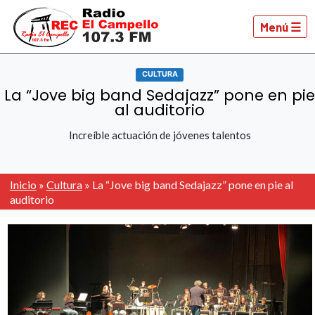
Menú ☰
CULTURA
La “Jove big band Sedajazz” pone en pi
al auditorio
Increíble actuación de jóvenes talentos
Inicio
»
Cultura
»
La “Jove big band Sedajazz” pone en pie al
auditorio