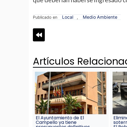
Local
Medio Ambiente
Publicado en
,
Navegación
de
Artículos Relacion
entradas
El Ayuntamiento de El
Elimin
Campello ya tiene
soterr
presupuestos definitivos
El Pob