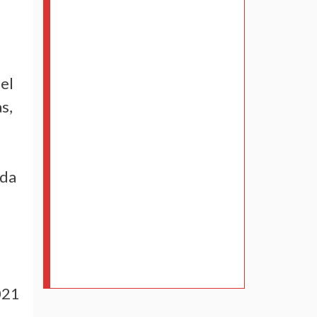
el
s,
ada
021