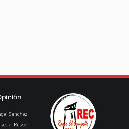
Opinión
gel Sánchez
scual Rosser