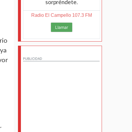
sorpréndete.
Radio El Campello 107.3 FM
Llamar
rio
 ya
vor
PUBLICIDAD
r