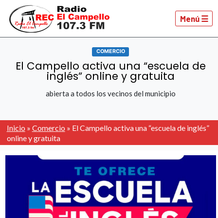
Menú ☰
COMERCIO
El Campello activa una “escuela de
inglés” online y gratuita
abierta a todos los vecinos del municipio
Inicio
»
Comercio
»
El Campello activa una “escuela de inglés”
online y gratuita