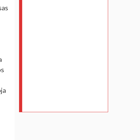
sas
a
os
ja