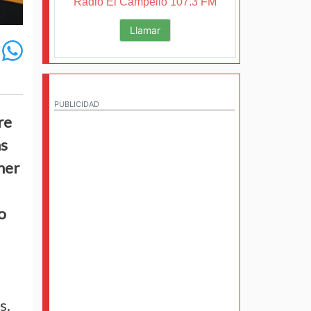
Radio El Campello 107.3 FM
Llamar
PUBLICIDAD
re
as
mer
o
s.