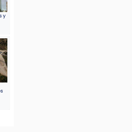
s y
os