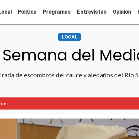
Local
Política
Programas
Entrevistas
Opinión
LOCAL
a Semana del Med
irada de escombros del cauce y aledaños del Río 
nte