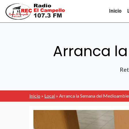
Inicio
Arranca l
Ret
Inicio
»
Local
»
Arranca la Semana del Medioambie