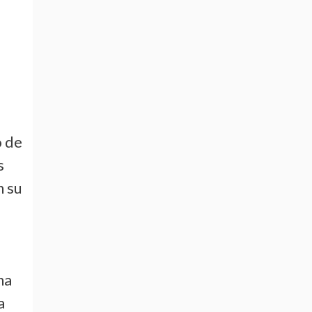
l
o de
s
n su
na
a