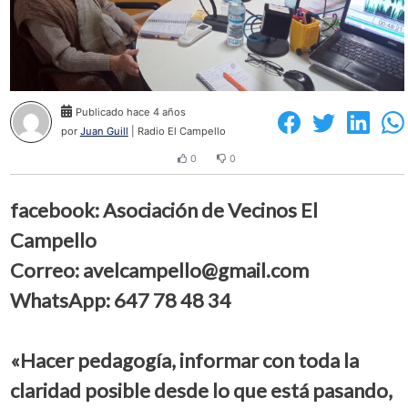
Publicado hace 4 años
por
Juan Guill
| Radio El Campello
0
0
facebook: Asociación de Vecinos El
Campello
Correo: avelcampello@gmail.com
WhatsApp: 647 78 48 34
«Hacer pedagogía, informar con toda la
claridad posible desde lo que está pasando,