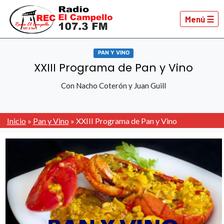
Menú ☰
PAN Y VINO
XXIII Programa de Pan y Vino
Con Nacho Coterón y Juan Guill
Inicio
»
Pan y Vino
»
XXIII Programa de Pan y Vino