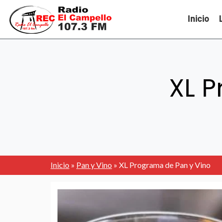
Inicio
XL P
Inicio
»
Pan y Vino
»
XL Programa de Pan y Vino