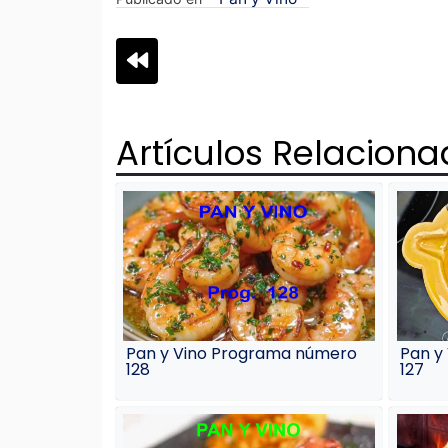
Navegación
de
Artículos Relacion
entradas
Pan y Vino Programa número
Pan y
128
127