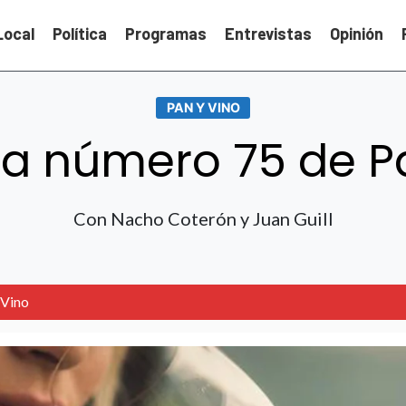
Local
Política
Programas
Entrevistas
Opinión
PAN Y VINO
a número 75 de Pa
Con Nacho Coterón y Juan Guill
 Vino