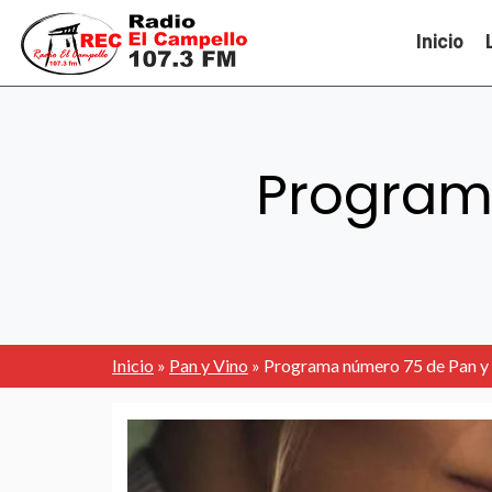
Inicio
Program
Inicio
»
Pan y Vino
»
Programa número 75 de Pan y