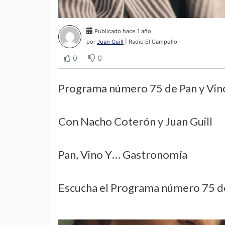
Publicado hace 1 año
por
Juan Guill
| Radio El Campello
0
0
Programa número 75 de Pan y Vin
Con Nacho Coterón y Juan Guill
Pan, Vino Y… Gastronomía
Escucha el Programa número 75 d