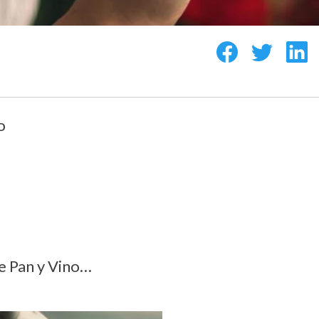
o
e Pan y Vino…