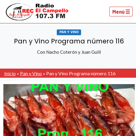
Menú ☰
PAN Y VINO
Pan y Vino Programa número 116
Con Nacho Coterón y Juan Guill
Inicio
»
Pan y Vino
»
Pan y Vino Programa número 116