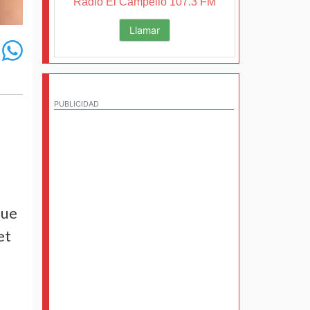
Radio El Campello 107.3 FM
Llamar
PUBLICIDAD
que
et