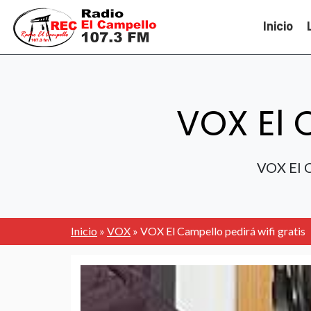
Inicio
VOX El 
VOX El Ca
Inicio
»
VOX
»
VOX El Campello pedirá wifi gratis