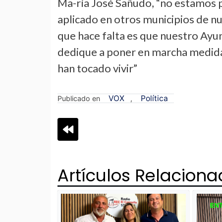
Ma-ría José Sañudo, “no estamos p
aplicado en otros municipios de n
que hace falta es que nuestro Ayu
dedique a poner en marcha medida
han tocado vivir”
VOX
Política
Publicado en
,
Navegación
de
Artículos Relacion
entradas