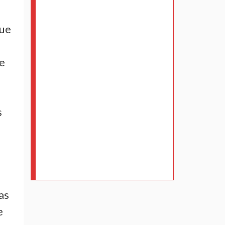
que
te
s
y
as
e