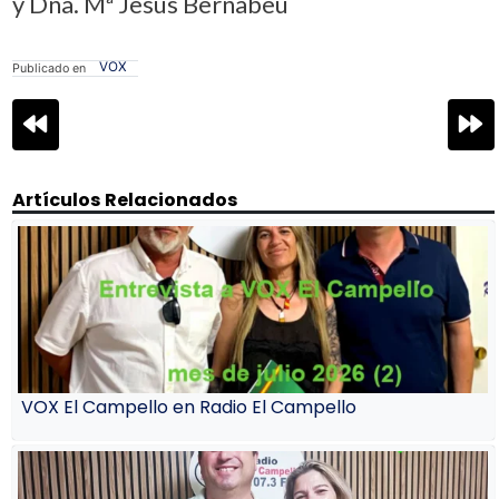
y Dña. Mª Jesús Bernabeu
VOX
Publicado en
Navegación
de
entradas
Artículos Relacionados
VOX El Campello en Radio El Campello