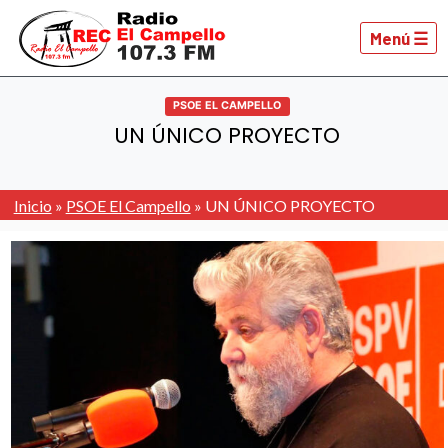
Menú ☰
PSOE EL CAMPELLO
UN ÚNICO PROYECTO
Inicio
»
PSOE El Campello
»
UN ÚNICO PROYECTO