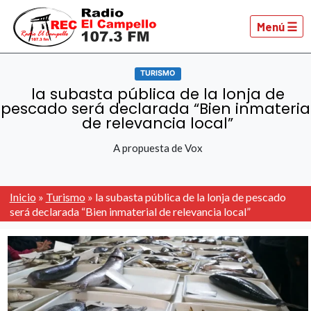
Menú ☰
TURISMO
la subasta pública de la lonja de
pescado será declarada “Bien inmateria
de relevancia local”
A propuesta de Vox
Inicio
»
Turismo
»
la subasta pública de la lonja de pescado
será declarada “Bien inmaterial de relevancia local”