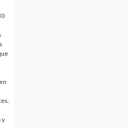
30
s
s
 que
 en
tes.
 y