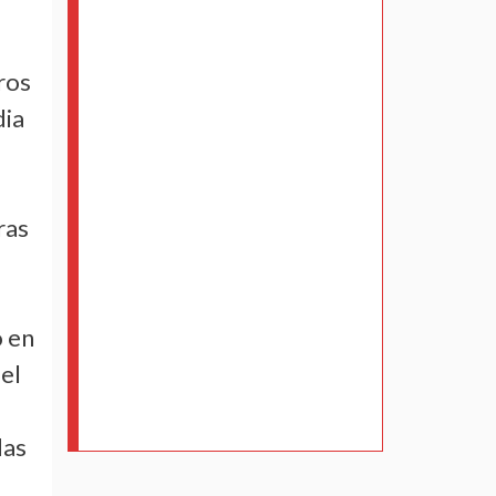
ros
dia
ras
o en
 el
das