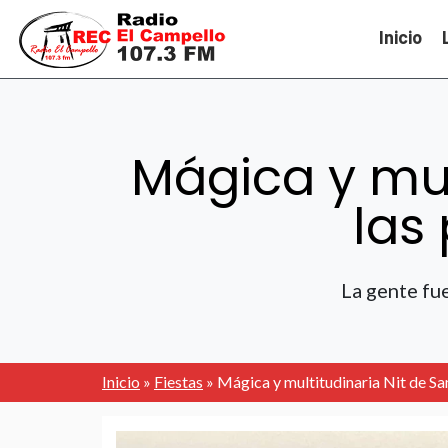
Inicio
Mágica y mul
las
La gente fu
Inicio
»
Fiestas
»
Mágica y multitudinaria Nit de Sa