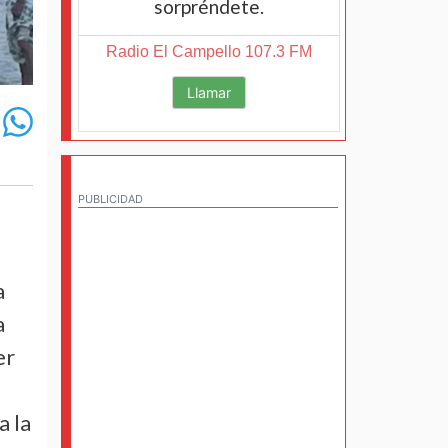
sorpréndete.
Radio El Campello 107.3 FM
Llamar
PUBLICIDAD
a
a
er
a la