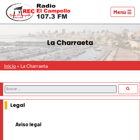
Menú ☰
La Charraeta
Inicio
»
La Charraeta
Legal
Aviso legal